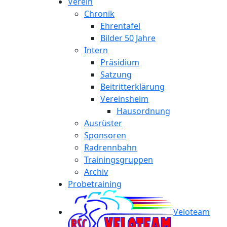
Verein
Chronik
Ehrentafel
Bilder 50 Jahre
Intern
Präsidium
Satzung
Beitritterklärung
Vereinsheim
Hausordnung
Ausrüster
Sponsoren
Radrennbahn
Trainingsgruppen
Archiv
Probetraining
Veloteam