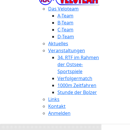
Das Veloteam
A-Team
B-Team
C-Team
D-Team
Aktuelles
Veranstaltungen
34. RTF im Rahmen
der Ostsee-
Sportspiele
Verfolgermatch
1000m Zeitfahren
Stunde der Bolzer
Links
Kontakt
Anmelden