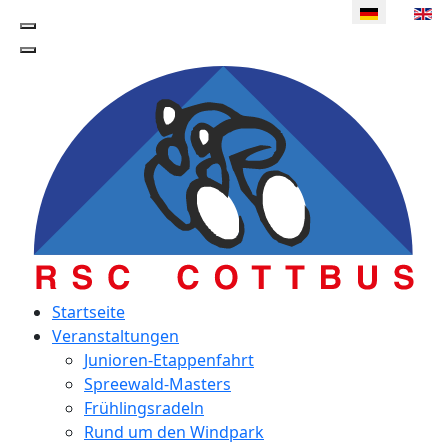
Sprache ausw
Startseite
Veranstaltungen
Junioren-Etappenfahrt
Spreewald-Masters
Frühlingsradeln
Rund um den Windpark