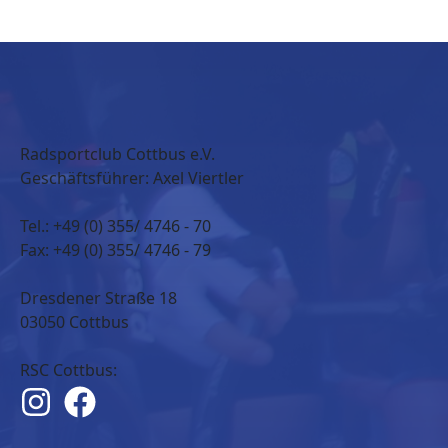
Radsportclub Cottbus e.V.
Geschäftsführer: Axel Viertler
Tel.: +49 (0) 355/ 4746 - 70
Fax: +49 (0) 355/ 4746 - 79
Dresdener Straße 18
03050 Cottbus
RSC Cottbus: