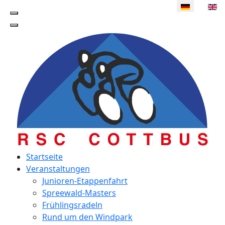
Sprache ausw
Startseite
Veranstaltungen
Junioren-Etappenfahrt
Spreewald-Masters
Frühlingsradeln
Rund um den Windpark