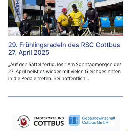
29. Frühlingsradeln des RSC Cottbus
2
27. April 2025
2
„Auf den Sattel fertig, los!“ Am Sonntagmorgen des
W
27. April heißt es wieder mit vielen Gleichgesinnten
C
in die Pedale treten. Bei hoffentlich...
A
w