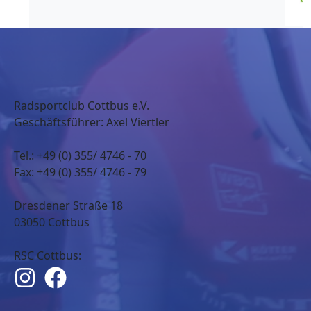
Radsportclub Cottbus e.V.
Geschäftsführer: Axel Viertler
Tel.: +49 (0) 355/ 4746 - 70
Fax: +49 (0) 355/ 4746 - 79
Dresdener Straße 18
03050 Cottbus
RSC Cottbus: