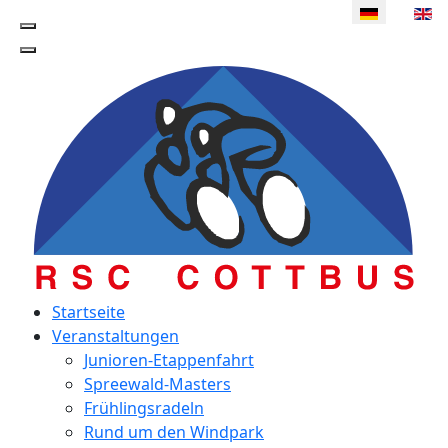
Sprache ausw
Startseite
Veranstaltungen
Junioren-Etappenfahrt
Spreewald-Masters
Frühlingsradeln
Rund um den Windpark